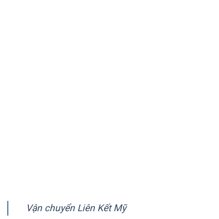
chuyên vận chuyển hàng tới Mỹ, Úc, Canada và hơn 150
quốc gia trên thế giới.
VỀ CHÚNG TÔI
Giới thiệu
Quy trình vận chuyển
Chính sách quy định chung
Chính sách bảo mật
Hướng dẫn thanh toán
FANPAGE
Vận chuyển Liên Kết Mỹ