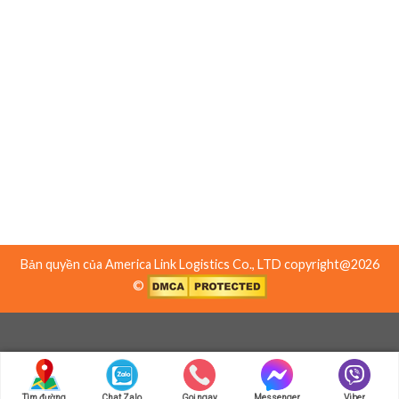
1815 Houret Court, Milpitas, CA 95035 USA
Toll Free: (888-247-7732)
Văn phòng 2:
19481 Harborgate Way, Torrance, CA 90501, USA
Tel: (310) 638-3888
Bản quyền của America Link Logistics Co., LTD copyright@2026
©
Tìm đường
Chat Zalo
Goị ngay
Messenger
Viber