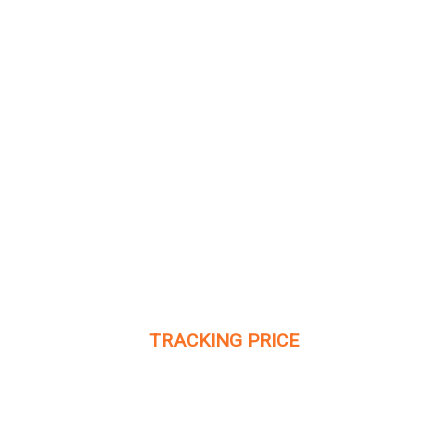
Gửi hàng chuyên tuyến từ Việt Nam đi Úc
Dịch Vụ Gửi Hàng Chuyên Tuyến từ Việt Nam đi Úc tại
Liên Kết Mỹ [...]
TRACKING PRICE