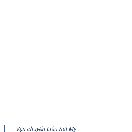
Công ty vận chuyển Liên Kết Mỹ có 20 năm kinh nghiệm
trong lĩnh vực vận chuyển hàng hóa quốc tế. Chúng tôi
chuyên vận chuyển hàng tới Mỹ, Úc, Canada và hơn 150
quốc gia trên thế giới.
VỀ CHÚNG TÔI
Giới thiệu
Quy trình vận chuyển
Chính sách quy định chung
Chính sách bảo mật
Hướng dẫn thanh toán
FANPAGE
Vận chuyển Liên Kết Mỹ