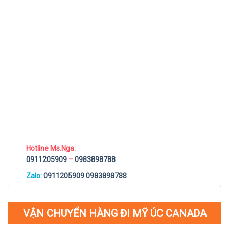
Hotline Ms.Nga:
0911205909
–
0983898788
Zalo:
0911205909
0983898788
VẬN CHUYỂN HÀNG ĐI MỸ ÚC CANADA