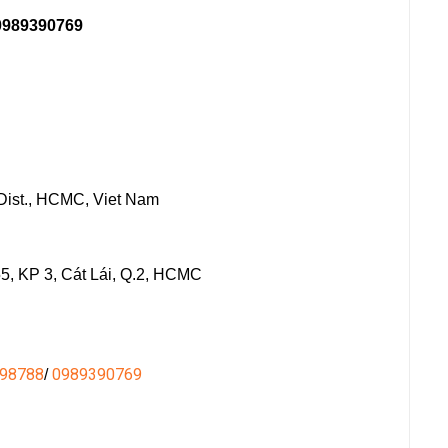
0989390769
 Dist., HCMC, Viet Nam
5, KP 3, Cát Lái, Q.2, HCMC
98788
0989390769
/