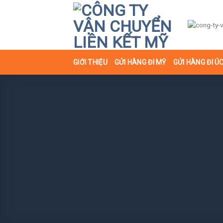
Skip
to
content
GIỚI THIỆU
GỬI HÀNG ĐI MỸ
GỬI HÀNG ĐI Ú