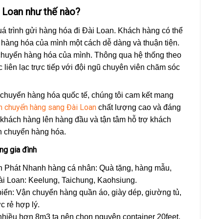
 Loan như thế nào?
uá trình gửi hàng hóa đi Đài Loan. Khách hàng có thể
n hàng hóa của mình một cách dễ dàng và thuận tiện.
 chuyển hàng hóa của mình. Thông qua hệ thống theo
 liên lạc trực tiếp với đội ngũ chuyên viên chăm sóc
 chuyển hàng hóa quốc tế, chúng tôi cam kết mang
n chuyển hàng sang Đài Loan
chất lượng cao và đáng
ủa khách hàng lên hàng đầu và tận tâm hỗ trợ khách
ận chuyển hàng hóa.
ng gia đình
 Phát Nhanh hàng cá nhân: Quà tặng, hàng mẫu,
Đài Loan: Keelung, Taichung, Kaohsiung.
ển: Vận chuyển hàng quần áo, giày dép, giường tủ,
 rẻ hợp lý.
hiều hơn 8m3 ta nên chọn nguyên container 20feet,