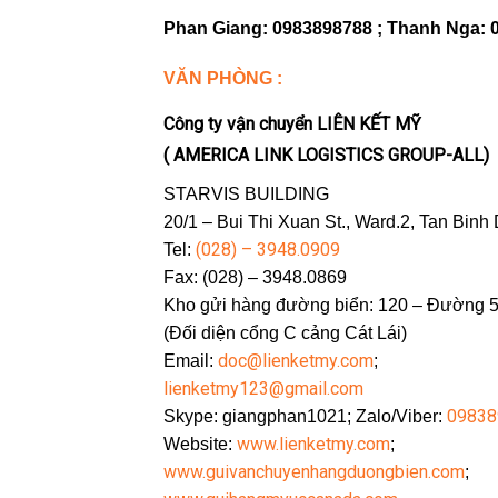
Phan Giang: 0983898788 ; Thanh Nga: 
VĂN PHÒNG :
Công ty vận chuyển LIÊN KẾT MỸ
( AMERICA LINK LOGISTICS GROUP-ALL)
STARVIS BUILDING
20/1 – Bui Thi Xuan St., Ward.2, Tan Binh
(028) – 3948.0909
Tel:
Fax: (028) – 3948.0869
Kho gửi hàng đường biển: 120 – Đường 5
(Đối diện cổng C cảng Cát Lái)
doc@lienketmy.com
Email:
;
lienketmy123@gmail.com
09838
Skype: giangphan1021; Zalo/Viber:
www.lienketmy.com
Website:
;
www.guivanchuyenhangduongbien.com
;