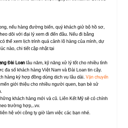
ong, nếu hàng đường biển, quý khách giử bộ hồ sơ,
 theo dõi với đại lý xem đi đến đâu. Nếu đi bằng
ó thể xem lịch trình quá cảnh lô hàng của mình, dự
úc nào, chi tiết cập nhật tại
ang Đài Loan
lâu năm, kỹ năng xử lý tốt cho nhiều tình
c đa số khách hàng Việt Nam và Đài Loan tin cậy.
Vận chuyển
ch hàng ký hợp đồng dùng dịch vụ lâu dài.
ến giới thiệu cho nhiều người quen, bạn bè sử
.
những khách hàng mới và cũ. Liên Kết Mỹ sẽ có chính
heo trường hợp,..vv.
g liên hệ với công ty giờ làm việc các bạn nhé.