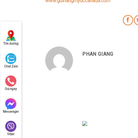
www.guihangmyuccanada.com
Tìm đường
PHAN GIANG
Chat Zalo
Goị ngay
Messenger
Viber