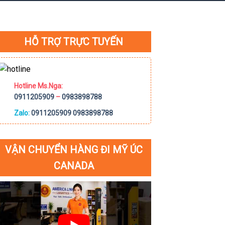
HỖ TRỢ TRỰC TUYẾN
Hotline Ms.Nga:
0911205909
–
0983898788
Zalo:
0911205909
0983898788
VẬN CHUYỂN HÀNG ĐI MỸ ÚC
CANADA