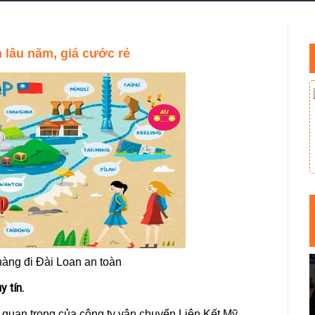
lâu năm, giá cước rẻ
àng đi Đài Loan an toàn
y tín.
 quan trọng của công ty vận chuyển Liên Kết Mỹ.