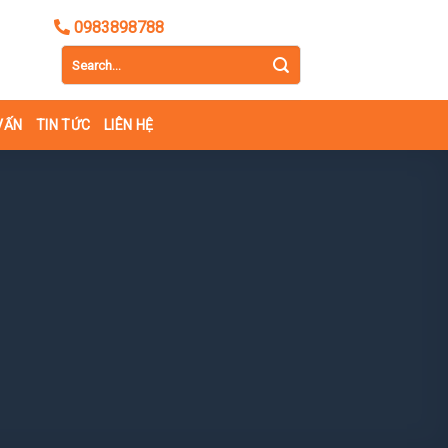
0983898788
VẤN
TIN TỨC
LIÊN HỆ