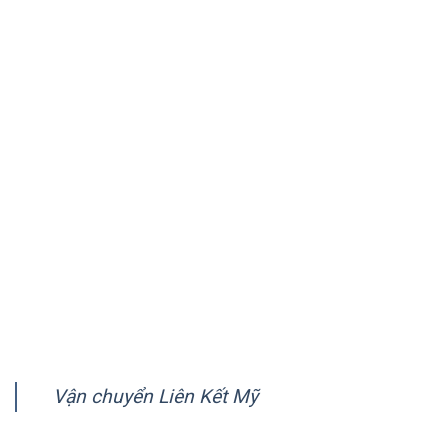
chuyên vận chuyển hàng tới Mỹ, Úc, Canada và hơn 150
quốc gia trên thế giới.
VỀ CHÚNG TÔI
Giới thiệu
Quy trình vận chuyển
Chính sách quy định chung
Chính sách bảo mật
Hướng dẫn thanh toán
FANPAGE
Vận chuyển Liên Kết Mỹ