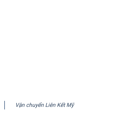
quốc gia trên thế giới.
VỀ CHÚNG TÔI
Giới thiệu
Quy trình vận chuyển
Chính sách quy định chung
Chính sách bảo mật
Hướng dẫn thanh toán
FANPAGE
Vận chuyển Liên Kết Mỹ