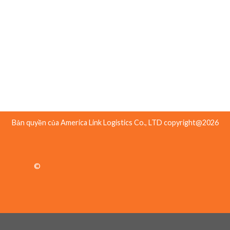
1815 Houret Court, Milpitas, CA 95035 USA
Toll Free: (888-247-7732)
Văn phòng 2:
19481 Harborgate Way, Torrance, CA 90501, USA
Tel: (310) 638-3888
Bản quyền của America Link Logistics Co., LTD copyright@2026
©