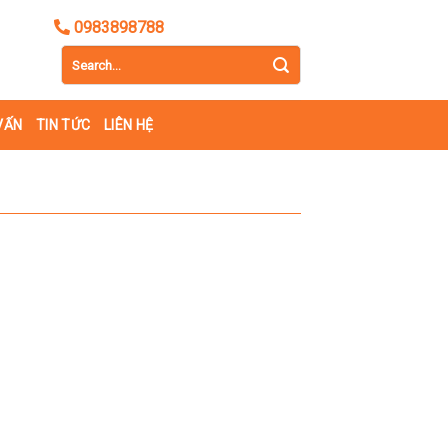
0983898788
VẤN
TIN TỨC
LIÊN HỆ