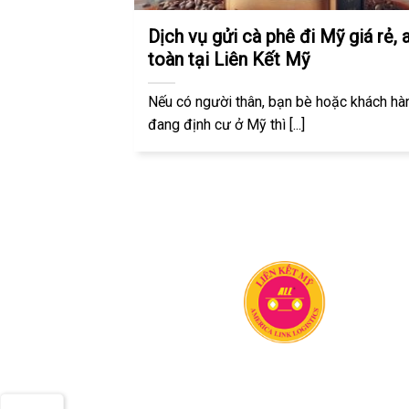
Dịch vụ gửi cà phê đi Mỹ giá rẻ, 
toàn tại Liên Kết Mỹ
Nếu có người thân, bạn bè hoặc khách hà
đang định cư ở Mỹ thì [...]
Công ty vận chuyển Liên Kết Mỹ có 20 
kinh nghiệm trong lĩnh vực vận chuyển h
hóa quốc tế. Chúng tôi chuyên vận chuy