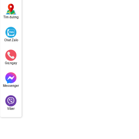
hàng tới Mỹ, Úc, Canada và hơn 150 quố
gia trên thế giới.
Tìm đường
CÔNG TY VẬN CHUYỂN LIÊN KẾ
Chat Zalo
MỸ (AMERICA LINK LOGISTICS)
Tiếp nhận gửi hàng đi nước ngoài:
Goị ngay
Starvis Building 20/1 Bùi Thị Xuân, P.2, Q
Bình, TP. HCM
Hotline:
028.39480909
0983898788
Messenger
Email:
doc@lienketmy.com
Zalo/Viber:
0983 898 788
0989 390 7
Viber
Website:
https://lienketmy.com
Thời gian làm việc:
(T2-T6): 8:00-18:00 Thứ 7: 8:00-12:00