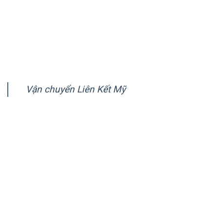
Chính sách quy định chung
Chính sách bảo mật
Hướng dẫn thanh toán
FANPAGE
Vận chuyển Liên Kết Mỹ
CÔNG TY VẬN CHUYỂN LIÊN KẾT MỸ (AMERICA LINK
LOGISTICS)
Tiếp nhận gửi hàng đi nước ngoài:
Starvis Building 20/1 Bùi Thị Xuân, P.2, Q. Tân Bình, TP.
HCM
Hotline:
028.39480909
0983898788
Email:
doc@lienketmy.com