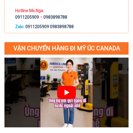
Hotline Ms.Nga:
0911205909
–
0983898788
Zalo:
0911205909
0983898788
VẬN CHUYỂN HÀNG ĐI MỸ ÚC CANADA