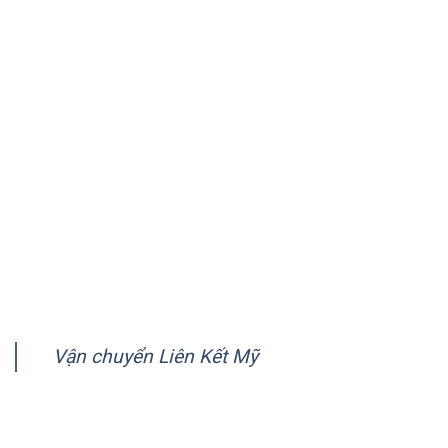
quốc gia trên thế giới.
VỀ CHÚNG TÔI
Giới thiệu
Quy trình vận chuyển
Chính sách quy định chung
Chính sách bảo mật
Hướng dẫn thanh toán
FANPAGE
Vận chuyển Liên Kết Mỹ
CÔNG TY VẬN CHUYỂN LIÊN KẾT MỸ (AMERICA LINK