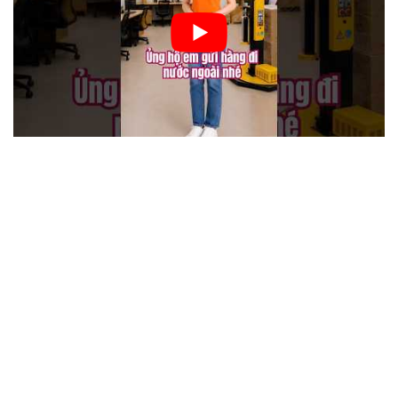
Công ty vận chuyển Liên Kết Mỹ có 20 năm kinh nghiệm
trong lĩnh vực vận chuyển hàng hóa quốc tế. Chúng tôi
chuyên vận chuyển hàng tới Mỹ, Úc, Canada và hơn 150