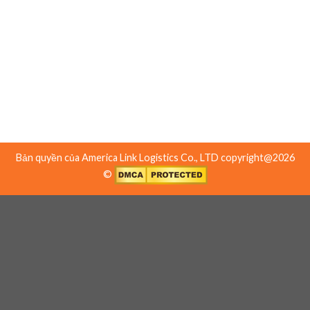
1815 Houret Court, Milpitas, CA 95035 USA
Toll Free: (888-247-7732)
Văn phòng 2:
19481 Harborgate Way, Torrance, CA 90501, USA
Tel: (310) 638-3888
Bản quyền của America Link Logistics Co., LTD copyright@2026
©