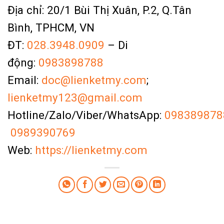
Địa chỉ: 20/1 Bùi Thị Xuân, P.2, Q.Tân
Bình, TPHCM, VN
ĐT:
028.3948.0909
– Di
động:
0983898788
Email:
doc@lienketmy.com
;
lienketmy123@gmail.com
Hotline/Zalo/Viber/WhatsApp:
098389878
0989390769
Web:
https://lienketmy.com