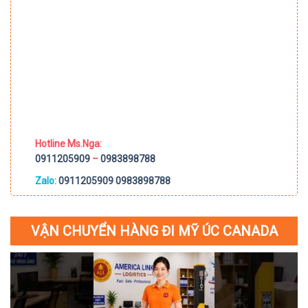
Hotline Ms.Nga:
0911205909
–
0983898788
Zalo:
0911205909
0983898788
VẬN CHUYỂN HÀNG ĐI MỸ ÚC CANADA