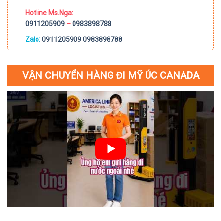
Hotline Ms.Nga:
0911205909
–
0983898788
Zalo:
0911205909
0983898788
VẬN CHUYỂN HÀNG ĐI MỸ ÚC CANADA