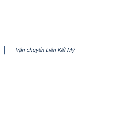
Chính sách bảo mật
Hướng dẫn thanh toán
FANPAGE
Vận chuyển Liên Kết Mỹ
CÔNG TY VẬN CHUYỂN LIÊN KẾT MỸ (AMERICA LINK
LOGISTICS)
Tiếp nhận gửi hàng đi nước ngoài:
Starvis Building 20/1 Bùi Thị Xuân, P.2, Q. Tân Bình, TP.
HCM
Hotline:
028.39480909
0983898788
Email:
doc@lienketmy.com