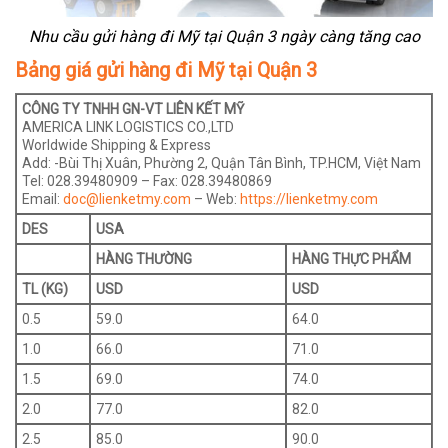
Nhu cầu gửi hàng đi Mỹ tại Quận 3 ngày càng tăng cao
Bảng giá gửi hàng đi Mỹ tại Quận 3
CÔNG TY TNHH GN-VT LIÊN KẾT MỸ
AMERICA LINK LOGISTICS CO.,LTD
Worldwide Shipping & Express
Add: -Bùi Thị Xuân, Phường 2, Quận Tân Bình, TP.HCM, Việt Nam
Tel: 028.39480909 – Fax: 028.39480869
Email:
doc@lienketmy.com
– Web:
https://lienketmy.com
DES
USA
HÀNG THƯỜNG
HÀNG THỰC PHẨM
TL (KG)
USD
USD
0.5
59.0
64.0
1.0
66.0
71.0
1.5
69.0
74.0
2.0
77.0
82.0
2.5
85.0
90.0