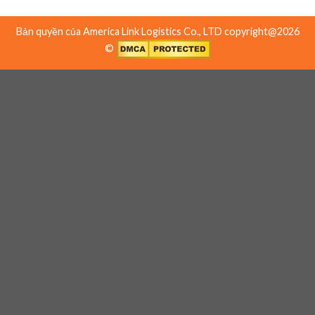
Bản quyền của America Link Logistics Co., LTD copyright@2026
©