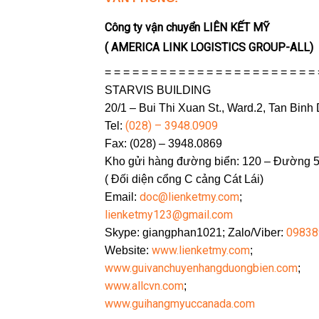
Công ty vận chuyển LIÊN KẾT MỸ
( AMERICA LINK LOGISTICS GROUP-ALL)
= = = = = = = = = = = = = = = = = = = = = = =
STARVIS BUILDING
20/1 – Bui Thi Xuan St., Ward.2, Tan Binh
(028) – 3948.0909
Tel:
Fax: (028) – 3948.0869
Kho gửi hàng đường biển: 120 – Đường 5
( Đối diện cổng C cảng Cát Lái)
doc@lienketmy.com
Email:
;
lienketmy123@gmail.com
09838
Skype: giangphan1021; Zalo/Viber:
www.lienketmy.com
Website:
;
www.guivanchuyenhangduongbien.com
;
www.allcvn.com
;
www.guihangmyuccanada.com