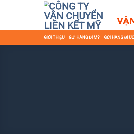
Skip
to
content
GIỚI THIỆU
GỬI HÀNG ĐI MỸ
GỬI HÀNG ĐI Ú