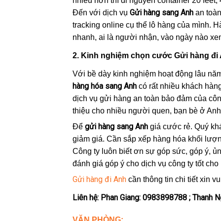
nhiều hơn thì đi nguyên container 20 feet, 
Gửi hàng sang Anh
Đến với dịch vụ
an toàn
tracking online cụ thể lô hàng của mình. 
nhanh, ai là người nhận, vào ngày nào xe
2. Kinh nghiệm chọn cước Gửi hàng đi 
Với bề dày kinh nghiệm hoạt động lâu năm
hàng hóa sang Anh
có rất nhiều khách hàng
dịch vụ gửi hàng an toàn bảo đảm của công
thiệu cho nhiều người quen, bạn bè ở Anh
gửi hàng sang Anh
Để
giá cước rẻ. Quý kh
giảm giá. Cần sắp xếp hàng hóa khối lượ
Công ty luôn biết ơn sự góp sức, góp ý, 
đánh giá góp ý cho dịch vụ công ty tốt cho 
Gửi hàng đi Anh
cần thông tin chi tiết xin vu
Liên hệ: Phan Giang: 0983898788 ; Thanh 
VĂN PHÒNG: