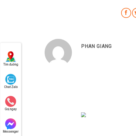
PHAN GIANG
Tìm đường
Chat Zalo
Goị ngay
Công ty vận chuyển Liên Kết Mỹ có 20 
Messenger