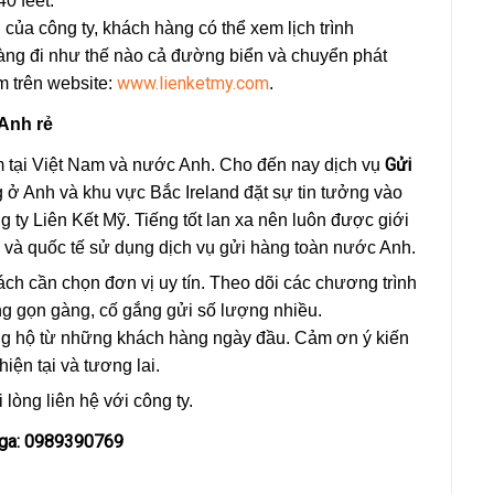
40 feet.
 của công ty, khách hàng có thể xem lịch trình
Hàng đi như thế nào cả đường biển và chuyển phát
www.lienketmy.com
m trên website:
.
Anh rẻ
Gửi
 tại Việt Nam và nước Anh. Cho đến nay dịch vụ
 ở Anh và khu vực Bắc Ireland đặt sự tin tưởng vào
 ty Liên Kết Mỹ. Tiếng tốt lan xa nên luôn được giới
 và quốc tế sử dụng dịch vụ gửi hàng toàn nước Anh.
ách cần chọn đơn vị uy tín. Theo dõi các chương trình
ng gọn gàng, cố gắng gửi số lượng nhiều.
ủng hộ từ những khách hàng ngày đầu. Cảm ơn ý kiến
hiện tại và tương lai.
i lòng liên hệ với công ty.
Nga: 0989390769