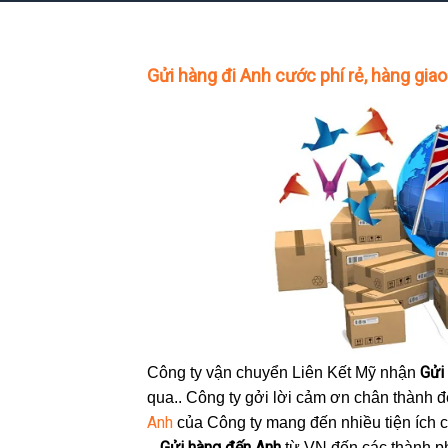
Gửi hàng đi Anh cước phí rẻ, hàng gi
Gửi
Công ty vận chuyển Liên Kết Mỹ nhận
qua.. Công ty gởi lời cảm ơn chân thành đế
Anh
của Công ty mang đến nhiều tiện ích 
Gửi hàng đến Anh
–
từ VN đến các thành p