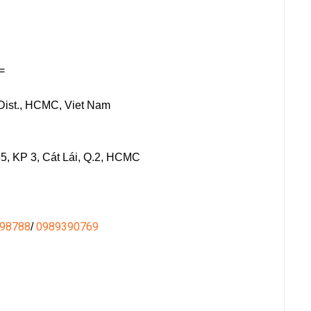
 =
 Dist., HCMC, Viet Nam
5, KP 3, Cát Lái, Q.2, HCMC
98788
0989390769
/