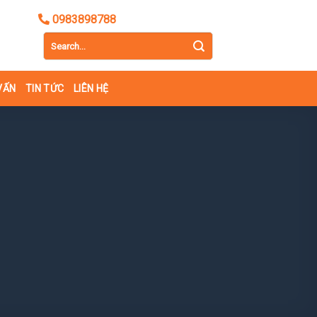
0983898788
VẤN
TIN TỨC
LIÊN HỆ