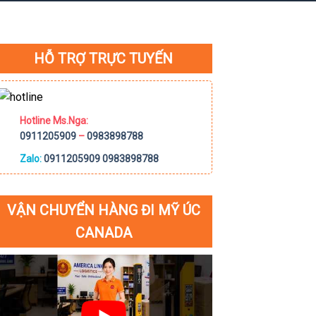
HỖ TRỢ TRỰC TUYẾN
Hotline Ms.Nga:
0911205909
–
0983898788
Zalo:
0911205909
0983898788
VẬN CHUYỂN HÀNG ĐI MỸ ÚC
CANADA