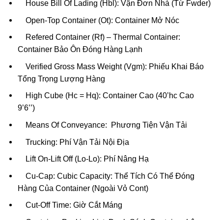
House Bill Of Lading (Hbl): Vận Đơn Nhà (Từ Fwder)
Open-Top Container (Ot): Container Mở Nóc
Refered Container (Rf) – Thermal Container:
Container Bảo Ôn Đóng Hàng Lạnh
Verified Gross Mass Weight (Vgm): Phiếu Khai Báo
Tổng Trọng Lượng Hàng
High Cube (Hc = Hq): Container Cao (40’hc Cao
9’6’’)
Means Of Conveyance: Phương Tiện Vận Tải
Trucking: Phí Vận Tải Nội Địa
Lift On-Lift Off (Lo-Lo): Phí Nâng Hạ
Cu-Cap: Cubic Capacity: Thể Tích Có Thể Đóng
Hàng Của Container (Ngoài Vỏ Cont)
Cut-Off Time: Giờ Cắt Máng