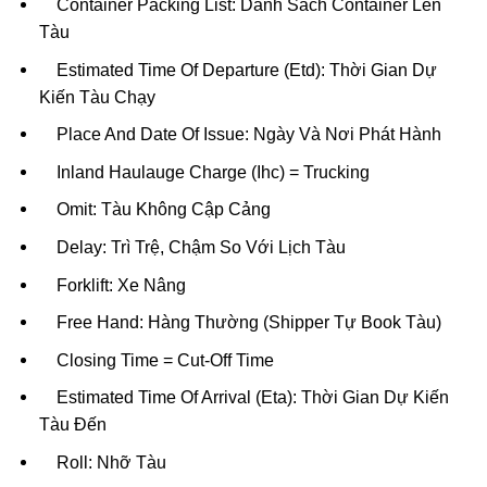
Container Packing List: Danh Sách Container Lên
Tàu
Estimated Time Of Departure (Etd): Thời Gian Dự
Kiến Tàu Chạy
Place And Date Of Issue: Ngày Và Nơi Phát Hành
Inland Haulauge Charge (Ihc) = Trucking
Omit: Tàu Không Cập Cảng
Delay: Trì Trệ, Chậm So Với Lịch Tàu
Forklift: Xe Nâng
Free Hand: Hàng Thường (Shipper Tự Book Tàu)
Closing Time = Cut-Off Time
Estimated Time Of Arrival (Eta): Thời Gian Dự Kiến
Tàu Đến
Roll: Nhỡ Tàu