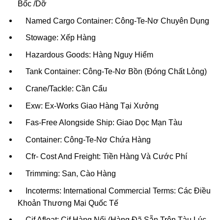
Bốc /Dỡ
Named Cargo Container: Công-Te-Nơ Chuyên Dụng
Stowage: Xếp Hàng
Hazardous Goods: Hàng Nguy Hiểm
Tank Container: Công-Te-Nơ Bồn (Đóng Chất Lỏng)
Crane/Tackle: Cần Cẩu
Exw: Ex-Works Giao Hàng Tại Xưởng
Fas-Free Alongside Ship: Giao Dọc Mạn Tàu
Container: Công-Te-Nơ Chứa Hàng
Cfr- Cost And Freight: Tiền Hàng Và Cước Phí
Trimming: San, Cào Hàng
Incoterms: International Commercial Terms: Các Điều
Khoản Thương Mại Quốc Tế
Cif Afloat: Cif Hàng Nổi (Hàng Đã Sẵn Trên Tàu Lúc