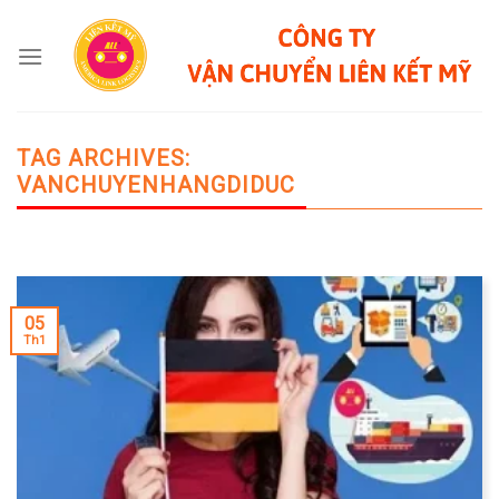
Skip
to
content
TAG ARCHIVES:
VANCHUYENHANGDIDUC
05
Th1