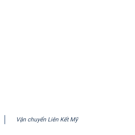
chuyên vận chuyển hàng tới Mỹ, Úc, Canada và hơn 150
quốc gia trên thế giới.
VỀ CHÚNG TÔI
Giới thiệu
Quy trình vận chuyển
Chính sách quy định chung
Chính sách bảo mật
Hướng dẫn thanh toán
FANPAGE
Vận chuyển Liên Kết Mỹ