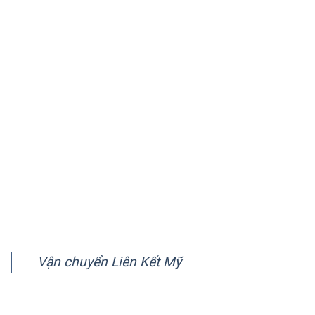
quốc gia trên thế giới.
VỀ CHÚNG TÔI
Giới thiệu
Quy trình vận chuyển
Chính sách quy định chung
Chính sách bảo mật
Hướng dẫn thanh toán
FANPAGE
Vận chuyển Liên Kết Mỹ