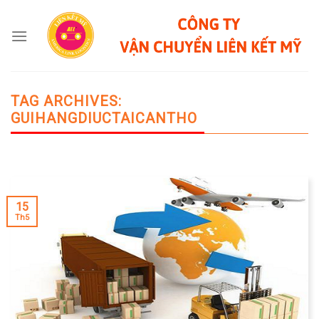
Skip
to
content
TAG ARCHIVES:
GUIHANGDIUCTAICANTHO
15
Th5