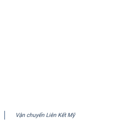
chuyên vận chuyển hàng tới Mỹ, Úc, Canada và hơn 150
quốc gia trên thế giới.
VỀ CHÚNG TÔI
Giới thiệu
Quy trình vận chuyển
Chính sách quy định chung
Chính sách bảo mật
Hướng dẫn thanh toán
FANPAGE
Vận chuyển Liên Kết Mỹ