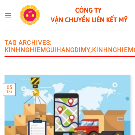
Skip
to
content
TAG ARCHIVES:
KINHNGHIEMGUIHANGDIMY;KINHNGHIEM
05
Th1