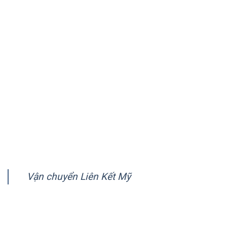
quốc gia trên thế giới.
VỀ CHÚNG TÔI
Giới thiệu
Quy trình vận chuyển
Chính sách quy định chung
Chính sách bảo mật
Hướng dẫn thanh toán
FANPAGE
Vận chuyển Liên Kết Mỹ
CÔNG TY VẬN CHUYỂN LIÊN KẾT MỸ (AMERICA LINK