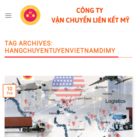
Skip
to
content
TAG ARCHIVES:
HANGCHUYENTUYENVIETNAMDIMY
10
Th5