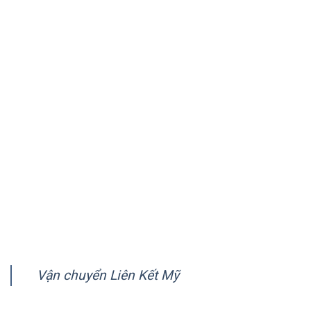
chuyên vận chuyển hàng tới Mỹ, Úc, Canada và hơn 150
quốc gia trên thế giới.
VỀ CHÚNG TÔI
Giới thiệu
Quy trình vận chuyển
Chính sách quy định chung
Chính sách bảo mật
Hướng dẫn thanh toán
FANPAGE
Vận chuyển Liên Kết Mỹ