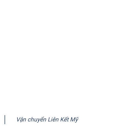
chuyên vận chuyển hàng tới Mỹ, Úc, Canada và hơn 150
quốc gia trên thế giới.
VỀ CHÚNG TÔI
Giới thiệu
Quy trình vận chuyển
Chính sách quy định chung
Chính sách bảo mật
Hướng dẫn thanh toán
FANPAGE
Vận chuyển Liên Kết Mỹ