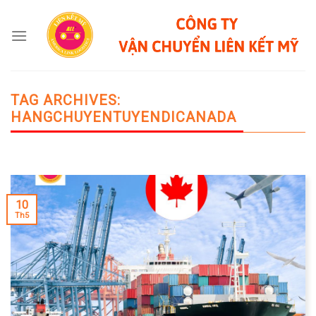
Skip
to
content
TAG ARCHIVES:
HANGCHUYENTUYENDICANADA
10
Th5