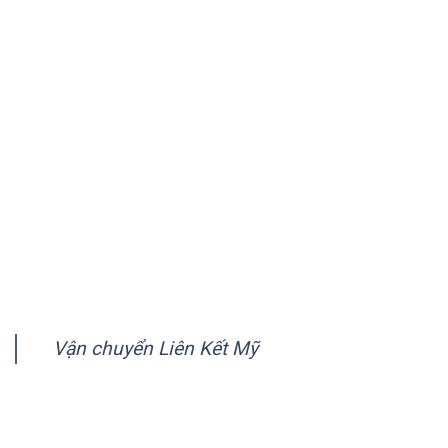
quốc gia trên thế giới.
VỀ CHÚNG TÔI
Giới thiệu
Quy trình vận chuyển
Chính sách quy định chung
Chính sách bảo mật
Hướng dẫn thanh toán
FANPAGE
Vận chuyển Liên Kết Mỹ
CÔNG TY VẬN CHUYỂN LIÊN KẾT MỸ (AMERICA LINK